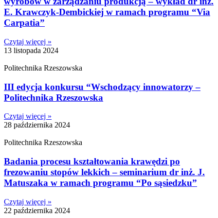
wyrobów w zarządzaniu produkcją – wykład dr inż.
E. Krawczyk-Dembickiej w ramach programu “Via
Carpatia”
Czytaj więcej »
13 listopada 2024
Politechnika Rzeszowska
III edycja konkursu “Wschodzący innowatorzy –
Politechnika Rzeszowska
Czytaj więcej »
28 października 2024
Politechnika Rzeszowska
Badania procesu kształtowania krawędzi po
frezowaniu stopów lekkich – seminarium dr inż. J.
Matuszaka w ramach programu “Po sąsiedzku”
Czytaj więcej »
22 października 2024