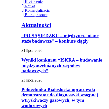
Kształcenie
Nauka
Komercjalizacja
Biuro prasowe
Aktualności
“PO SĄSIEDZKU – międzyuczelniane
staże badawcze” – konkurs ciągły
31 lipca 2026
Wyniki konkursu “ISKRA – budowanie
międzyuczelnianych zespołów
badawczych”
23 lipca 2026
Politechnika Białostocka opracowała
demonstrator do diagnostyki wstępnej
wtryskiwaczy gazowych, w tym
wodorowych