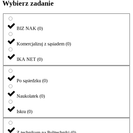
Wybierz zadanie
BIZ NAK
(
0
)
Komercjalizuj z sąsiadem
(
0
)
IKA NET
(
0
)
Po sąsiedzku
(
0
)
Naukolatek
(
0
)
Iskra
(
0
)
Z technikum na Politechniki
(
0
)