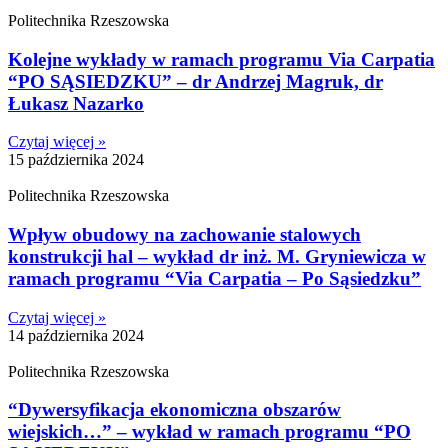
Politechnika Rzeszowska
Kolejne wykłady w ramach programu Via Carpatia
“PO SĄSIEDZKU” – dr Andrzej Magruk, dr
Łukasz Nazarko
Czytaj więcej »
15 października 2024
Politechnika Rzeszowska
Wpływ obudowy na zachowanie stalowych
konstrukcji hal – wykład dr inż. M. Gryniewicza w
ramach programu “Via Carpatia – Po Sąsiedzku”
Czytaj więcej »
14 października 2024
Politechnika Rzeszowska
“Dywersyfikacja ekonomiczna obszarów
wiejskich…” – wykład w ramach programu “PO